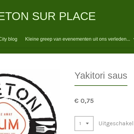
ETON SUR PLACE
ity blog
Kleine greep van evenementen uit ons verleden...
Yakitori saus
€ 0,75
Uitgeschake