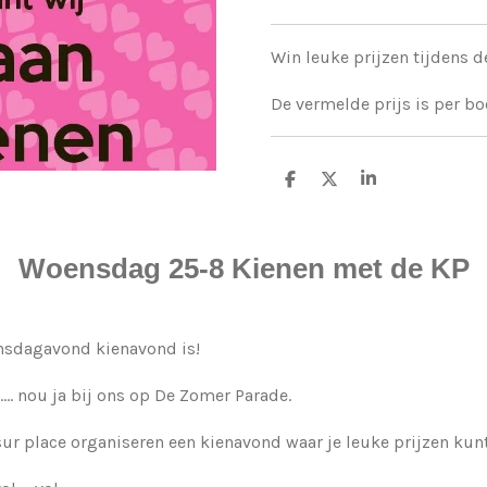
Win leuke prijzen tijdens 
De vermelde prijs is per bo
D
D
S
e
e
h
l
e
a
e
l
r
n
e
Woensdag 25-8 Kienen met de KP
nsdagavond kienavond is!
.... nou ja bij ons op De Zomer Parade.
ur place organiseren een kienavond waar je leuke prijzen kun