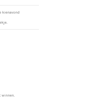
de kienavond
ekje.
t winnen.