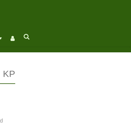
e KP
ld