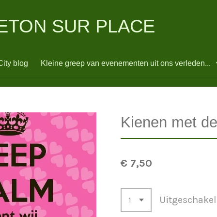
ETON SUR PLACE
ity blog
Kleine greep van evenementen uit ons verleden...
Kienen met d
€ 7,50
Uitgeschake